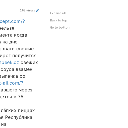
162 views
Expand all
Back to top
ncept.com/?
нельзя
Go to bottom
мента когда
 на дне
ьзовать свежие
ирог получится
mbeek.cz
свежих
 соуса взамен
выпечка со
t-all.com/?
авшего через
ется в 75
 лёгких пиццах
ая Республика
 на