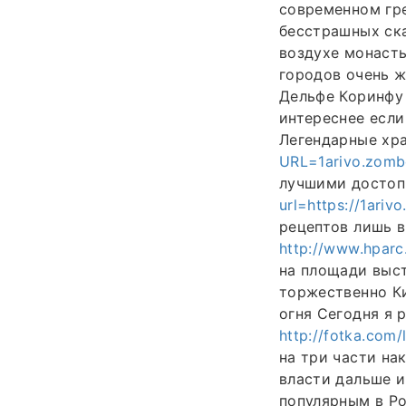
современном гр
бесстрашных ск
воздухе монасты
городов очень 
Дельфе Коринфу
интереснее есл
Легендарные хр
URL=1arivo.zomb
лучшими достоп
url=https://1ariv
рецептов лишь 
http://www.hpar
на площади выст
торжественно Ки
огня Сегодня я 
http://fotka.com
на три части на
власти дальше и
популярным в Ро