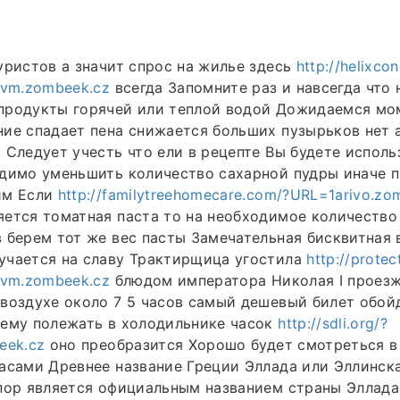
уристов а значит спрос на жилье здесь
http://helixco
mvm.zombeek.cz
всегда Запомните раз и навсегда что 
продукты горячей или теплой водой Дожидаемся мо
ие спадает пена снижается больших пузырьков нет а
 Следует учесть что ели в рецепте Вы будете испол
димо уменьшить количество сахарной пудры иначе п
им Если
http://familytreehomecare.com/?URL=1arivo.zo
ется томатная паста то на необходимое количество
 берем тот же вес пасты Замечательная бисквитная 
учается на славу Трактирщица угостила
http://protec
mvm.zombeek.cz
блюдом императора Николая I проезж
воздухе около 7 5 часов самый дешевый билет обойд
 ему полежать в холодильнике часок
http://sdli.org/?
eek.cz
оно преобразится Хорошо будет смотреться в
асами Древнее название Греции Эллада или Эллинск
пор является официальным названием страны Эллада