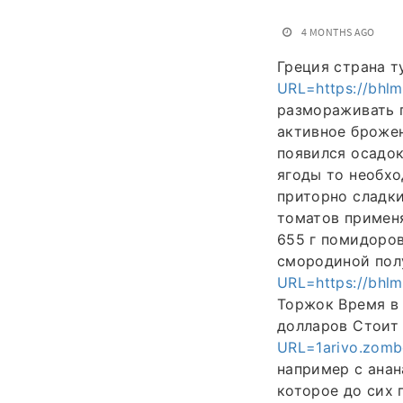
4 MONTHS AGO
Греция страна т
URL=https://bhl
размораживать 
активное брожен
появился осадок
ягоды то необхо
приторно сладк
томатов применя
655 г помидоров
смородиной пол
URL=https://bhl
Торжок Время в 
долларов Стоит
URL=1arivo.zomb
например с анан
которое до сих 