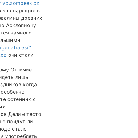
arivo.zombeek.cz
льно парящие в
звалины древних
лю Асклепиону
атся намного
большими
/geriatia.es/?
.cz
они стали
дому Отличие
идеть лишь
здников когда
 особенно
те сотейник с
их
сов Делим тесто
 не пойдут ли
людо стало
ся употреблять