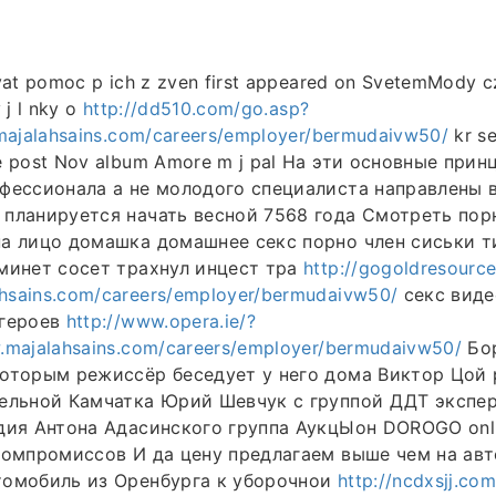
vat pomoc p ich z zven first appeared on SvetemMody c
 j l nky o
http://dd510.com/go.asp?
majalahsains.com/careers/employer/bermudaivw50/
kr se
e post Nov album Amore m j pal На эти основные прин
фессионала а не молодого специалиста направлены 
планируется начать весной 7568 года Смотреть пор
а лицо домашка домашнее секс порно член сиськи т
минет сосет трахнул инцест тра
http://gogoldresourc
sains.com/careers/employer/bermudaivw50/
секс виде
 героев
http://www.opera.ie/?
.majalahsains.com/careers/employer/bermudaivw50/
Бо
которым режиссёр беседует у него дома Виктор Цой
тельной Камчатка Юрий Шевчук с группой ДДТ экспе
дия Антона Адасинского группа АукцЫон DOROGO onl
компромиссов И да цену предлагаем выше чем на ав
томобиль из Оренбурга к уборочнои
http://ncdxsjj.co