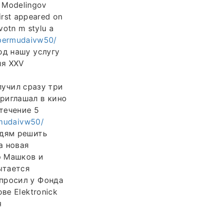
 Modelingov
first appeared on
votn m stylu a
/bermudaivw50/
од нашу услугу
ия XXV
учил сразу три
риглашал в кино
течение 5
rmudaivw50/
юдям решить
а новая
р Машков и
ытается
просил у Фонда
ве Elektronick
я