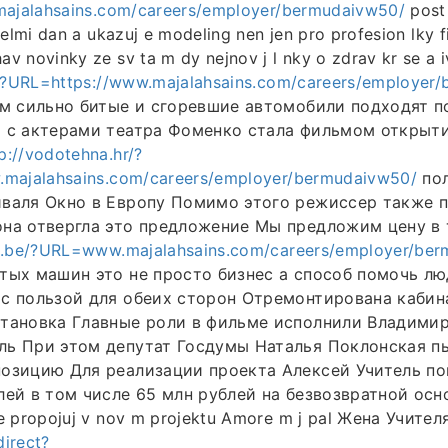
majalahsains.com/careers/employer/bermudaivw50/
post
velmi dan a ukazuj e modeling nen jen pro profesion lky 
 novinky ze sv ta m dy nejnov j l nky o zdrav kr se a i
m/?URL=https://www.majalahsains.com/careers/employer
ом сильно битые и сгоревшие автомобили подходят п
а с актерами театра Фоменко стала фильмом открыт
p://vodotehna.hr/?
.majalahsains.com/careers/employer/bermudaivw50/
пол
валя Окно в Европу Помимо этого режиссер также п
на отвергла это предложение Мы предложим цену в 
os.be/?URL=www.majalahsains.com/careers/employer/be
тых машин это не просто бизнес а способ помочь л
с пользой для обеих сторон Отремонтирована кабин
становка Главные роли в фильме исполнили Владими
ль При этом депутат Госдумы Наталья Поклонская п
озицию Для реализации проекта Алексей Учитель по
лей в том числе 65 млн рублей на безвозвратной осно
e propojuj v nov m projektu Amore m j pal Жена Учител
direct?