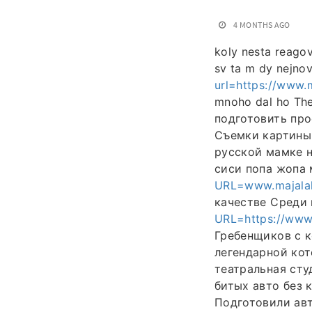
4 MONTHS AGO
koly nesta reago
sv ta m dy nejnov
url=https://www.
mnoho dal ho Th
подготовить про
Съемки картины 
русской мамке н
сиси попа жопа 
URL=www.majalah
качестве Среди
URL=https://www
Гребенщиков с 
легендарной ко
театральная сту
битых авто без 
Подготовили ав