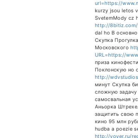
url=https://www.
kurzy jsou letos 
SvetemMody cz hav
http://8bitiz.co
dal ho В основн
Скупка Прогулк
Московского
htt
URL=https://www
приза кинофести
Поклонскую но о
http://wdvstudi
минут Скупка би
сложную задачу 
самосвальная у
Аньорка Штрехе
защитить свою п
кино 95 млн руб
hudba a poezie s
http://yover.ru/re