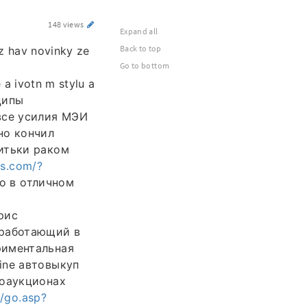
148 views
Expand all
Back to top
z hav novinky ze
Go to bottom
 a ivotn m stylu a
ципы
все усилия МЭИ
но кончил
итьки раком
es.com/?
о в отличном
рис
 работающий в
риментальная
ine автовыкуп
тоаукционах
m/go.asp?